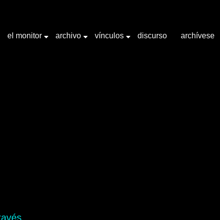
el monitor
archivo
vínculos
discurso
archívese
+
+
+
bra clave "Acrílico"
ravés.