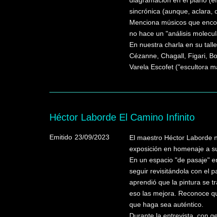
diagramación en el plano (e
sincrónica (aunque, aclara, 
Menciona músicos que encont
no hace un "análisis molecula
En nuestra charla en su tall
Cézanne, Chagall, Figari, B
Varela Escofet ("escultora m
Héctor Laborde El Camino Infinito
Emitido
23/09/2023
El maestro Héctor Laborde n
exposición en homenaje a su
En un espacio "de pasaje" e
seguir revisitándola con el 
aprendió que la pintura se t
eso las mejora. Reconoce que
que haga sea auténtico.
Durante la entrevista, con 