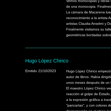
Vemos monocopias y obras re
de una monocopia. Finalment
La cámara de Macarena luego
reconocimiento a la artista
artistas Claudia Anselmi y D
Finalmente visitamos su tall
geométricas bordadas sobre
Hugo López Chirico
Emitido
21/10/2023
Hugo López Chirico empezó a
autor de libros. Había dirigi
unos meses después de un in
El maestro López Chirico ven
reacción al golpe de Estado
a la expresión gráfica a tra
"pancartas", y con colores 