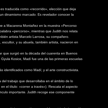
e es traducida como «recorrido», elección que deja
a, un dinamismo marcado. Es revelador conocer la
recibe a Macarena Montañez en la muestra «Percorso
 palabra «percorso», mientras que Judith nos relata
mbién artista Marcelo Larrosa, su compañero.
 escultor, y su abuela, también artista, nacieron en
linar que surgió en la década del cuarenta en Buenos
 Gyula Kosice, Madí fue una de las primeras escuelas
s identificados como Madí; y el arte constructivista.
a del trabajo que desarrollaba en el ámbito de lo
en el título: «correr a través»). Rescata el aspecto
ínculo importante. Judith recoge ese componente