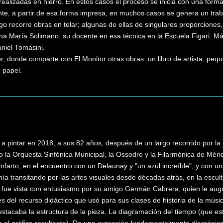
alizadas en hierro. En estos casos el proceso se inicia con una forma
e, a partir de esa forma impresa, en muchos casos se genera un traba
 recorre obras en telar; algunas de ellas de singulares proporciones,
 Ana María Solimano, su docente en esa técnica en la Escuela Figari. 
aniel Tomasini.
er, donde comparte con El Monitor otras obras: un libro de artista, peq
 papel.
 pintar en 2018, a sus 82 años, después de un largo recorrido por la 
do la Orquesta Sinfónica Municipal, la Ossodre y la Filarmónica de Mérid
farto, en el encuentro con un Delaunay y "un azul increíble", y con u
ía transitando por las artes visuales desde décadas atrás, en la escu
, fue vista con entusiasmo por su amigo Germán Cabrera, quien le aug
vés del recurso didáctico que usó para sus clases de historia de la mús
destacaba la estructura de la pieza. La diagramación del tiempo (que e