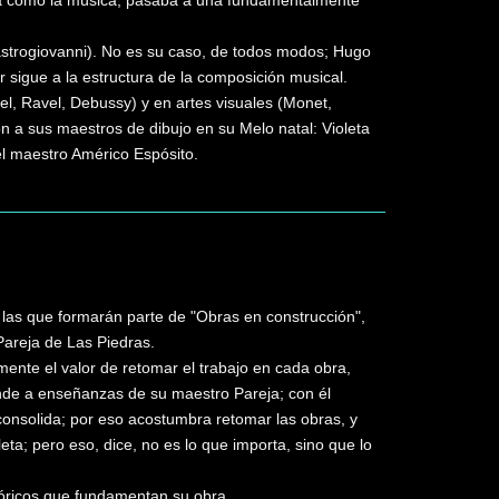
ica como la música, pasaba a una fundamentalmente
astrogiovanni). No es su caso, de todos modos; Hugo
or sigue a la estructura de la composición musical.
el, Ravel, Debussy) y en artes visuales (Monet,
 a sus maestros de dibujo en su Melo natal: Violeta
 el maestro Américo Espósito.
 las que formarán parte de "Obras en construcción",
Pareja de Las Piedras.
ente el valor de retomar el trabajo en cada obra,
ponde a enseñanzas de su maestro Pareja; con él
a consolida; por eso acostumbra retomar las obras, y
ta; pero eso, dice, no es lo que importa, sino que lo
eóricos que fundamentan su obra.