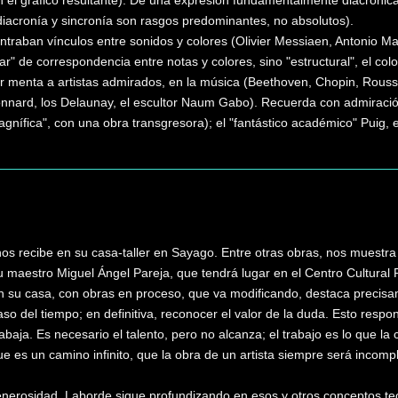
n el gráfico resultante). De una expresión fundamentalmente diacrón
diacronía y sincronía son rasgos predominantes, no absolutos).
raban vínculos entre sonidos y colores (Olivier Messiaen, Antonio M
r" de correspondencia entre notas y colores, sino "estructural", el col
er menta a artistas admirados, en la música (Beethoven, Chopin, Rouss
onnard, los Delaunay, el escultor Naum Gabo). Recuerda con admiración
agnífica", con una obra transgresora); el "fantástico académico" Puig,
os recibe en su casa-taller en Sayago. Entre otras obras, nos muestra
 maestro Miguel Ángel Pareja, que tendrá lugar en el Centro Cultural 
n su casa, con obras en proceso, que va modificando, destaca precisam
paso del tiempo; en definitiva, reconocer el valor de la duda. Esto res
rabaja. Es necesario el talento, pero no alcanza; el trabajo es lo que l
 es un camino infinito, que la obra de un artista siempre será incomple
generosidad, Laborde sigue profundizando en esos y otros conceptos t