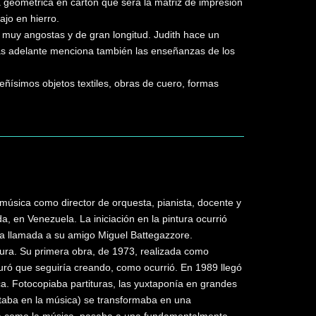
 geométrica en cartón que será la matriz de impresión
jo en hierro.
 muy angostas y de gran longitud. Judith hace un
Más adelante menciona también las enseñanzas de los
ueñísimos objetos textiles, obras de cuero, formas
música como director de orquesta, pianista, docente y
a, en Venezuela. La iniciación en la pintura ocurrió
na llamada a su amigo Miguel Battegazzore.
ltura. Su primera obra, de 1973, realizada como
uró que seguiría creando, como ocurrió. En 1989 llegó
ica. Fotocopiaba partituras, las yuxtaponía en grandes
staba en la música) se transformaba en una