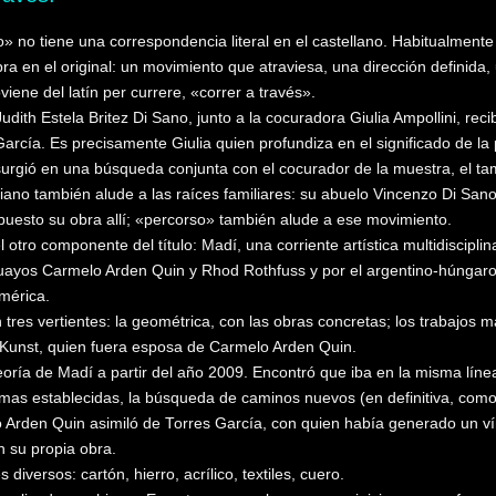
o» no tiene una correspondencia literal en el castellano. Habitualment
bra en el original: un movimiento que atraviesa, una dirección definid
viene del latín per currere, «correr a través».
Judith Estela Britez Di Sano, junto a la cocuradora Giulia Ampollini, 
rcía. Es precisamente Giulia quien profundiza en el significado de la
surgió en una búsqueda conjunta con el cocurador de la muestra, el ta
liano también alude a las raíces familiares: su abuelo Vincenzo Di Sano,
xpuesto su obra allí; «percorso» también alude a ese movimiento.
el otro componente del título: Madí, una corriente artística multidiscip
uayos Carmelo Arden Quin y Rhod Rothfuss y por el argentino-húngaro
mérica.
tres vertientes: la geométrica, con las obras concretas; los trabajos má
 Kunst, quien fuera esposa de Carmelo Arden Quin.
 teoría de Madí a partir del año 2009. Encontró que iba en la misma líne
ormas establecidas, la búsqueda de caminos nuevos (en definitiva, como 
 Arden Quin asimiló de Torres García, con quien había generado un v
n su propia obra.
s diversos: cartón, hierro, acrílico, textiles, cuero.