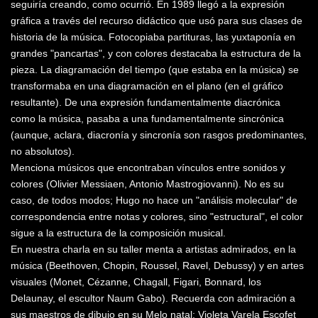
seguiría creando, como ocurrió. En 1989 llegó a la expresión
gráfica a través del recurso didáctico que usó para sus clases de
historia de la música. Fotocopiaba partituras, las yuxtaponía en
grandes "pancartas", y con colores destacaba la estructura de la
pieza. La diagramación del tiempo (que estaba en la música) se
transformaba en una diagramación en el plano (en el gráfico
resultante). De una expresión fundamentalmente diacrónica
como la música, pasaba a una fundamentalmente sincrónica
(aunque, aclara, diacronía y sincronía son rasgos predominantes,
no absolutos).
Menciona músicos que encontraban vínculos entre sonidos y
colores (Olivier Messiaen, Antonio Mastrogiovanni). No es su
caso, de todos modos; Hugo no hace un "análisis molecular" de
correspondencia entre notas y colores, sino "estructural", el color
sigue a la estructura de la composición musical.
En nuestra charla en su taller menta a artistas admirados, en la
música (Beethoven, Chopin, Roussel, Ravel, Debussy) y en artes
visuales (Monet, Cézanne, Chagall, Figari, Bonnard, los
Delaunay, el escultor Naum Gabo). Recuerda con admiración a
sus maestros de dibujo en su Melo natal: Violeta Varela Escofet