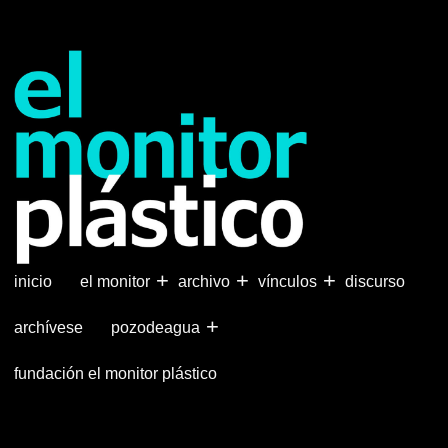
Pasar
al
contenido
principal
+
+
+
inicio
el monitor
archivo
vínculos
discurso
+
archívese
pozodeagua
fundación el monitor plástico