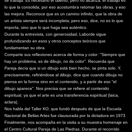
se trabaja. Es necesario el talento, pero no alcanza; el trabajo es
lo que la consolida; por eso acostumbra retomar las obras, y eso
las mejora. Reconoce que es un camino infinito, que la obra de
un artista siempre será incompleta; pero eso, dice, no es lo que
importa, sino que lo que haga sea auténtico.
Durante la entrevista, con generosidad, Laborde sigue
profundizando en esos y otros conceptos teóricos que
fundamentan su obra.
Comparte sus reflexiones acerca de forma y color: "Siempre que
hay un problema, es de dibujo, no de color". Recuerda que
Pareja decía que si un dibujo está bien hecho, se pinta solo. Y,
precisamente, refiriéndose al dibujo, dice que cuando dibuja no
piensa en la forma sino en el contenido, y a partir de eso "el
dibujo aparece". Nos precisa que se refiere al contenido
espiritual, ya que el arte es una transferencia espiritual (laica,
aclara).
Nos habla del Taller KO, que fundó después de que la Escuela
Nacional de Bellas Artes fue clausurada por la dictadura en 1973.
Finalmente, nos acompaña en la visita a su muestra homenaje en
el Centro Cultural Pareja de Las Piedras. Durante el recorrido