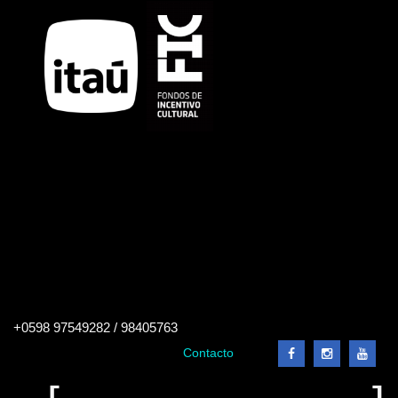
Buscar
+0598 97549282 / 98405763
en
el
Contacto
sitio
Buscar