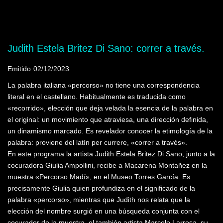
Mostrando programas que tienen la palabra
clave "Acrílico"
Judith Estela Britez Di Sano: correr a través.
Emitido
02/12/2023
La palabra italiana «percorso» no tiene una correspondencia
literal en el castellano. Habitualmente es traducida como
«recorrido», elección que deja velada la esencia de la palabra en
el original: un movimiento que atraviesa, una dirección definida,
un dinamismo marcado. Es revelador conocer la etimología de la
palabra: proviene del latín per currere, «correr a través».
En este programa la artista Judith Estela Britez Di Sano, junto a la
cocuradora Giulia Ampollini, recibe a Macarena Montañez en la
muestra «Percorso Madí», en el Museo Torres García. Es
precisamente Giulia quien profundiza en el significado de la
palabra «percorso», mientras que Judith nos relata que la
elección del nombre surgió en una búsqueda conjunta con el
cocurador de la muestra, el también artista Marcelo Larrosa, su