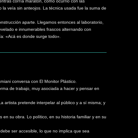
ientras corría maratón, como ocurrió con las
o la veía sin anteojos. La técnica usada fue la suma de
nstrucción aparte. Llegamos entonces al laboratorio,
revelado e innumerables frascos alternando con
fía: «Acá es donde surge todo».
iani conversa con El Monitor Plástico.
forma de trabajo, muy asociada a hacer y pensar en
 artista pretende interpelar al público y a sí misma; y
n su obra. Lo político, en su historia familiar y en su
e debe ser accesible, lo que no implica que sea