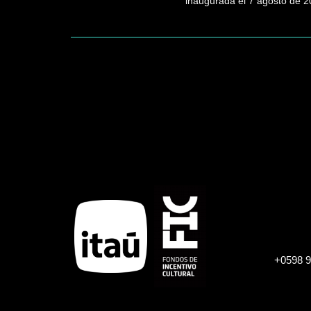
inaugurada el 7 agosto de 2
Paginación
+0598 9