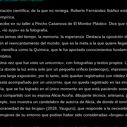
ación científica, de la que no reniega, Roberto Fernández Ibáñez est
empírica.
recibe en su taller a Pincho Casanova de El Monitor Plástico. Dice qu
 «lo suyo» es la fotografía.
los temas del tiempo, la memoria, la esperanza. Destaca la oposición
en el reencantamiento del mundo, que es la meta a la que quiere llegar
a científica como la Química, que le ha aportado conocimientos fundame
mbitos.
tima vez que fue visto un unicornio», con fotografías y textos propio
a donde la luz entra solo por un pequeño orificio (estenopo), impresio
na larga exposición, por lo tanto, solo quedan registrados con nitidez l
 está acompañado por un unicornio, que no queda registrado en las i
afía, que se ha logrado en el único momento en que está paciendo so
o compartido con su esposa Alicia Acuña, dibujante técnica, artesana, p
lo, nos muestra un candelabro de autoría de Alicia, de donde él tomó
raneidad de las brujas» (2018, Yaugurú), que responde a la necesidad 
 mujeres de su entorno que podían haber sido consideradas «brujas» 