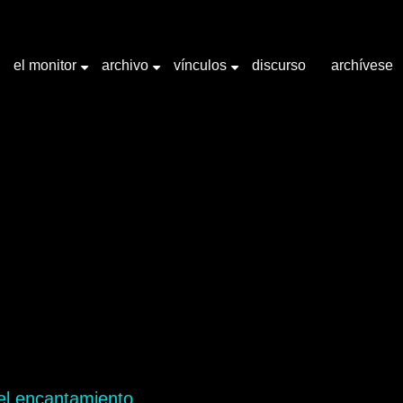
el monitor
archivo
vínculos
discurso
archívese
+
+
+
abra clave "Fotografía"
el encantamiento.