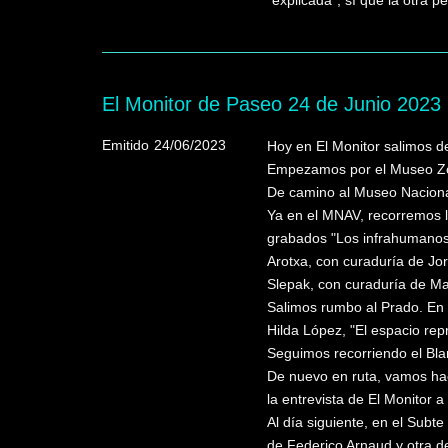
"explicada"; sí que la otra p
El Monitor de Paseo 24 de Junio 2023
Emitido
24/06/2023
Hoy en El Monitor salimos d
Empezamos por el Museo Zorr
De camino al Museo Nacional
Ya en el MNAV, recorremos l
grabados "Los infrahumanos" 
Arotxa, con curaduría de Jo
Slepak, con curaduría de M
Salimos rumbo al Prado. En 
Hilda López, "El espacio rep
Seguimos recorriendo el Blan
De nuevo en ruta, vamos haci
la entrevista de El Monitor 
Al día siguiente, en el Subt
de Federico Arnaud y otra de