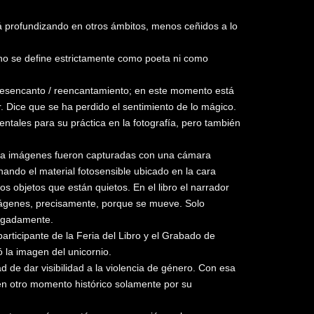
á profundizando en otros ámbitos, menos ceñidos a lo
e no se define estrictamente como poeta ni como
 desencanto / reencantamiento; en este momento está
. Dice que se ha perdido el sentimiento de lo mágico.
ntales para su práctica en la fotografía, pero también
s. La imágenes fueron capturadas con una cámara
nando el material fotosensible ubicado en la cara
os objetos que están quietos. En el libro el narrador
mágenes, precisamente, porque se mueve. Solo
segadamente.
articipante de la Feria del Libro y el Grabado de
 la imagen del unicornio.
de dar visibilidad a la violencia de género. Con esa
en otro momento histórico solamente por su