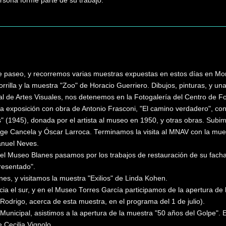
ersona forme parte de su trabajo.
e paseo, y recorremos varias muestras expuestas en estos días en Mo
illa y la muestra "Zoo" de Horacio Guerriero. Dibujos, pinturas, y un
 de Artes Visuales, nos detenemos en la Fotogalería del Centro de F
a exposición con obra de Antonio Frasconi, "El camino verdadero", con
(1945), donada por el artista al museo en 1950, y otras obras. Subimo
rge Cancela y Óscar Larroca. Terminamos la visita al MNAV con la mues
anuel Neves.
el Museo Blanes pasamos por los trabajos de restauración de su facha
resentado".
es, y visitamos la muestra "Exilios" de Linda Kohen.
a el sur, y en el Museo Torres García participamos de la apertura de l
a Rodrigo, acerca de esta muestra, en el programa del 1 de julio).
e Municipal, asistimos a la apertura de la muestra "50 años del Golpe
 Cecilia Vignolo.