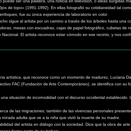
o puede ser una palabra, una noticia en televisión, o ideas surgidas m
jos de topo» (1991-1992). En ellas fotografió su cotidianeidad tal com
enfoques; fue su única experiencia de laboratorio en color.
ho sigue al artista por un camino a través de los árboles hasta una co
adoras, mesas con escuadras, cajas de papel fotográfico, cubetas de 
 Nacional. El artista reconoce estar cómodo en ese recinto, y nos con
oria artística, que reconoce como un momento de madurez, Luciana Dam
lectivo FAC (Fundación de Arte Contemporáneo); se identifica con su 
una situación de incomodidad con el discurso occidental establecido. La
rca de las migraciones; también de las vivencias personales presentes e
a mirada adulta que ve a la niña que vivió la muerte de su madre.
bilidad del artista en diálogo con la sociedad. Dice que la obra de art