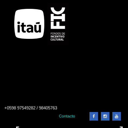
Buscar
+0598 97549282 / 98405763
en
el
Contacto
sitio