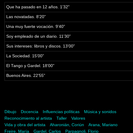
Que ha pasado en 12 años. 1'32"
Las novatadas. 8'20"
Una muy fuerte vocación. 9'40"
Soy empleado de un diario. 11'30"
Sus intereses: libros y discos. 13'00"
La Sociedad. 15'00"
El Tango y Gardel. 18'00"
Buenos Aires. 22'55"
Palabras clave
Dibujo
Docencia
Influencias políticas
Música y sonidos
Reconocimiento al artista
Taller
Valores
Vida y obra del artista
Aharonián, Coriún
Arana, Mariano
Freire, María
Gardel, Carlos
Parpagnoli, Florio