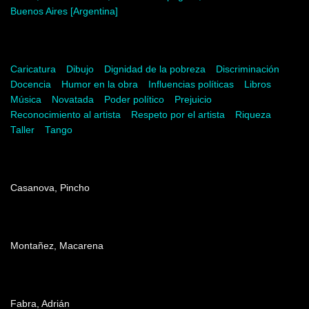
Buenos Aires [Argentina]
Palabras del artista
Caricatura
Dibujo
Dignidad de la pobreza
Discriminación
Docencia
Humor en la obra
Influencias políticas
Libros
Música
Novatada
Poder político
Prejuicio
Reconocimiento al artista
Respeto por el artista
Riqueza
Taller
Tango
Dirección
Casanova, Pincho
Producción
Montañez, Macarena
Edición
Fabra, Adrián