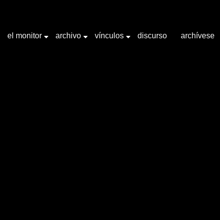
el monitor
archivo
vínculos
discurso
archívese
+
+
+
labra clave "Docencia"