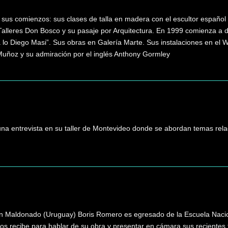
sus comienzos: sus clases de talla en madera con el escultor español 
Talleres Don Bosco y su pasaje por Arquitectura. En 1999 comienza a da
lo Diego Masi”. Sus obras en Galería Marte. Sus instalaciones en el Wo
 Muñoz y su admiración por el inglés Anthony Gormley
una entrevista en su taller de Montevideo donde se abordan temas rela
en Maldonado (Uruguay) Boris Romero es egresado de la Escuela Nacion
nos recibe para hablar de su obra y presentar en cámara sus recientes 