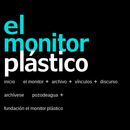
Pasar
al
contenido
principal
+
+
+
inicio
el monitor
archivo
vínculos
discurso
+
archívese
pozodeagua
fundación el monitor plástico