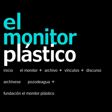
Pasar
al
contenido
principal
+
+
+
inicio
el monitor
archivo
vínculos
discurso
+
archívese
pozodeagua
fundación el monitor plástico