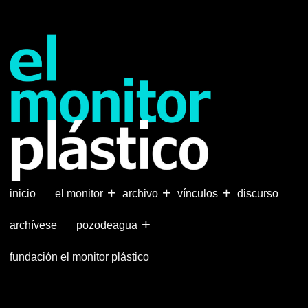
Pasar
al
contenido
principal
+
+
+
inicio
el monitor
archivo
vínculos
discurso
+
archívese
pozodeagua
fundación el monitor plástico