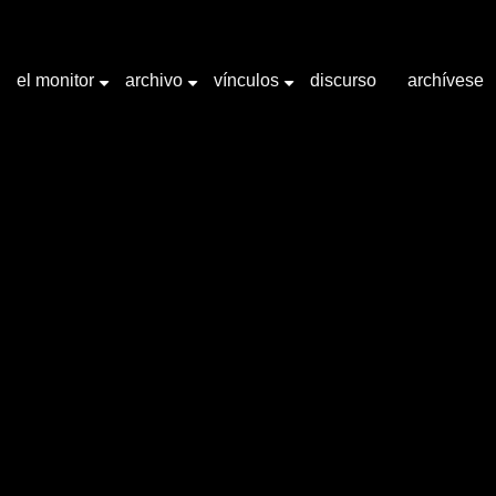
el monitor
archivo
vínculos
discurso
archívese
+
+
+
abra clave "Ájax Barnes"