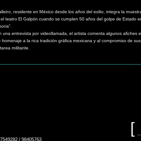
lleiro, residente en México desde los años del exilio, integra la muestr
n el teatro El Galpón cuando se cumplen 50 años del golpe de Estado e
oria".
una entrevista por videollamada, el artista comenta algunos afiches ex
e homenaje a la rica tradición gráfica mexicana y al compromiso de sus
 tarea militante.
Buscar
en
el
sitio
B
e
7549282 / 98405763
el