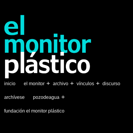
Pasar
al
contenido
principal
+
+
+
inicio
el monitor
archivo
vínculos
discurso
+
archívese
pozodeagua
fundación el monitor plástico