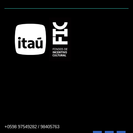
Buscar
+0598 97549282 / 98405763
en