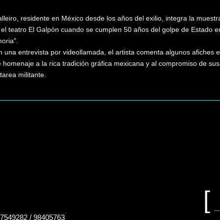
lleiro, residente en México desde los años del exilio, integra la muestr
n el teatro El Galpón cuando se cumplen 50 años del golpe de Estado e
oria".
una entrevista por videollamada, el artista comenta algunos afiches ex
e homenaje a la rica tradición gráfica mexicana y al compromiso de sus
 tarea militante.
Buscar
en
el
sitio
B
e
7549282 / 98405763
el