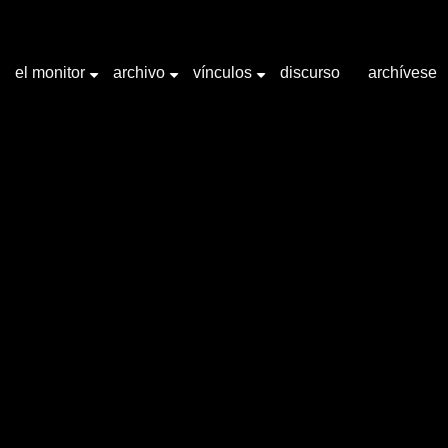
el monitor
archivo
vínculos
discurso
archívese
+
+
+
abra clave "Rafael López Castro"