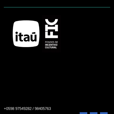
Buscar
+0598 97549282 / 98405763
en