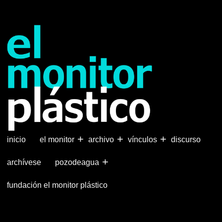
Pasar
al
contenido
principal
+
+
+
inicio
el monitor
archivo
vínculos
discurso
+
archívese
pozodeagua
fundación el monitor plástico