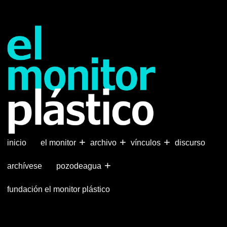
Pasar
al
contenido
principal
+
+
+
inicio
el monitor
archivo
vínculos
discurso
+
archívese
pozodeagua
fundación el monitor plástico