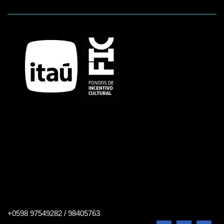
Buscar
+0598 97549282 / 98405763
en