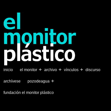
Pasar
al
contenido
principal
+
+
+
inicio
el monitor
archivo
vínculos
discurso
+
archívese
pozodeagua
fundación el monitor plástico