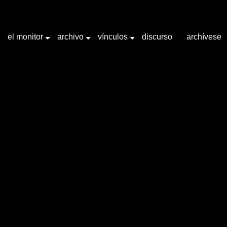
el monitor
archivo
vínculos
discurso
archívese
+
+
+
abra clave "Puebla, México "