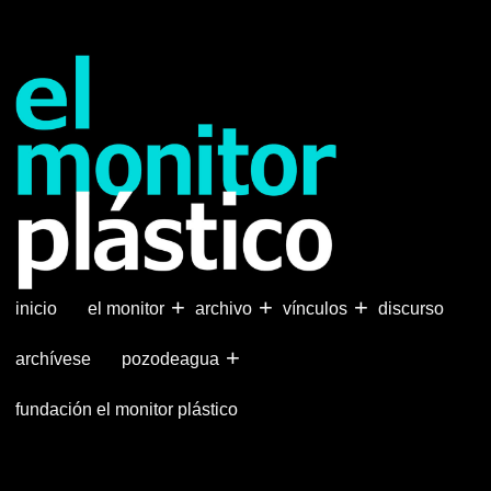
Pasar
al
contenido
principal
+
+
+
inicio
el monitor
archivo
vínculos
discurso
+
archívese
pozodeagua
fundación el monitor plástico