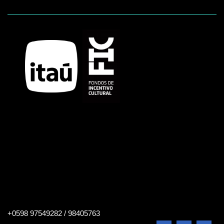
Buscar
+0598 97549282 / 98405763
en