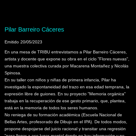
Mostrando programas que tienen la palabra
clave "Arno Stern"
Pilar Barreiro Cáceres
Emitido
20/05/2023
En una mesa de TRIBU entrevistamos a Pilar Barreiro Cáceres,
artista y docente que expone su obra en el ciclo "Flores nuevas",
una muestra colectiva curada por Macarena Montañez y Nicolás
Spinosa.
En su taller con niños y niñas de primera infancia, Pilar ha
investigado la espontaneidad del trazo en esa edad temprana, la
expresión libre de guiones. En su proyecto "Memoria orgánica"
trabaja en la recuperación de ese gesto primario, que, plantea,
está en la memoria de todos los seres humanos.
No reniega de su formación académica (Escuela Nacional de
Bellas Artes, profesorado de Dibujo en el IPA). De todos modos,
propone despojarse del juicio racional y transitar una regresión
"para llegar a ese lugar mental donde no hay información y no