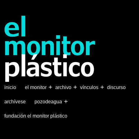
Pasar
al
contenido
principal
+
+
+
inicio
el monitor
archivo
vínculos
discurso
+
archívese
pozodeagua
fundación el monitor plástico