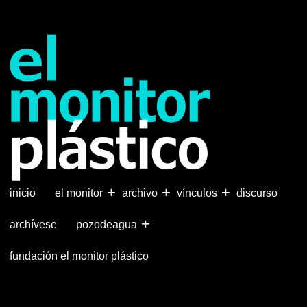
Pasar
al
contenido
principal
+
+
+
inicio
el monitor
archivo
vínculos
discurso
+
archívese
pozodeagua
fundación el monitor plástico