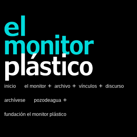
Pasar
al
contenido
principal
+
+
+
inicio
el monitor
archivo
vínculos
discurso
+
archívese
pozodeagua
fundación el monitor plástico