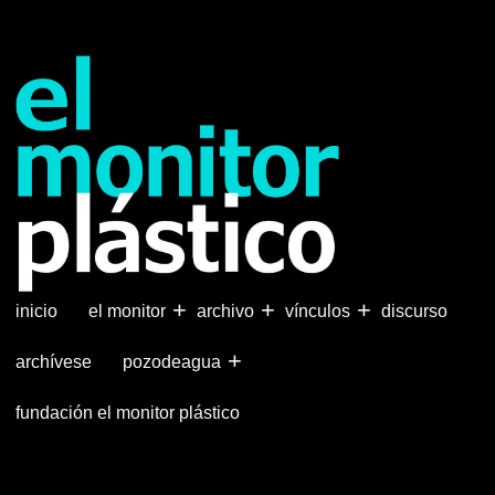
Pasar
al
contenido
principal
+
+
+
inicio
el monitor
archivo
vínculos
discurso
+
archívese
pozodeagua
fundación el monitor plástico