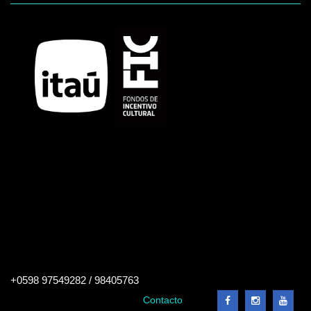
Buscar
+0598 97549282 / 98405763
en
el
Contacto