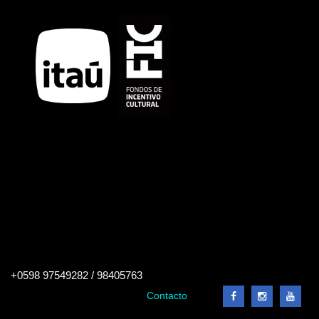
Buscar
+0598 97549282 / 98405763
en
el
Contacto
sitio