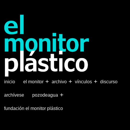
Pasar
al
contenido
principal
+
+
+
inicio
el monitor
archivo
vínculos
discurso
+
archívese
pozodeagua
fundación el monitor plástico