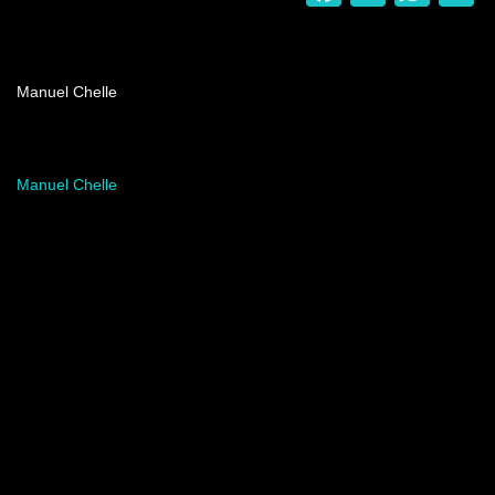
Nombre del programa
Manuel Chelle
Artista del programa
Manuel Chelle
Video