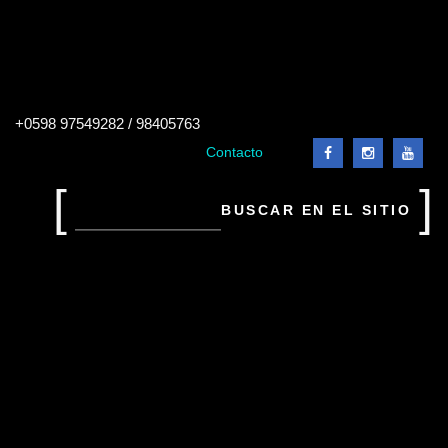
Buscar
+0598 97549282 / 98405763
en
el
Contacto
sitio
Buscar
en
el
sitio