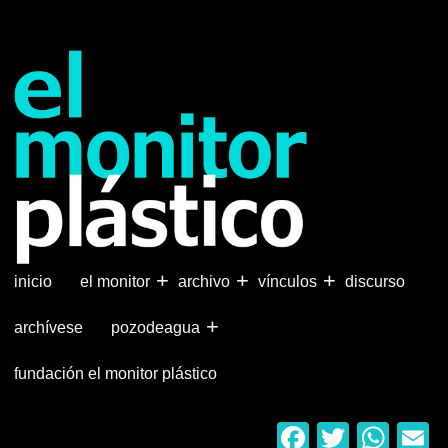
Pasar
al
contenido
principal
+
+
+
inicio
el monitor
archivo
vínculos
discurso
+
archívese
pozodeagua
fundación el monitor plástico
Faceboo
Twitter
Wha
E