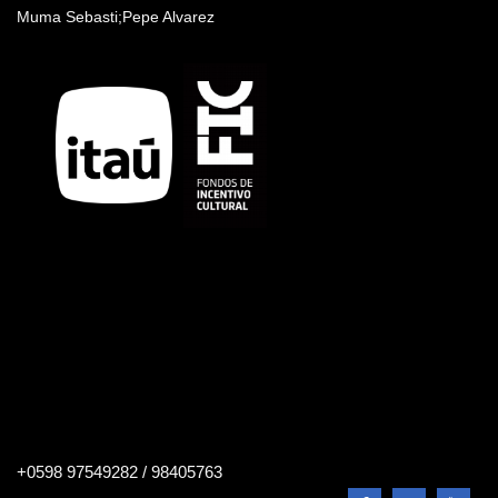
Muma Sebasti;Pepe Alvarez
Buscar
+0598 97549282 / 98405763
en