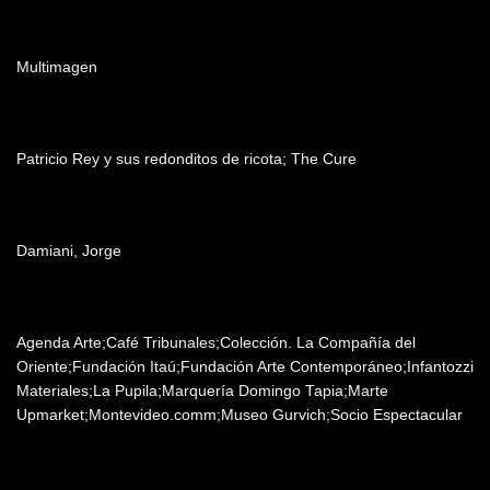
Post producción
Multimagen
Música
Patricio Rey y sus redonditos de ricota; The Cure
Agradecimientos
Damiani, Jorge
Patrocinadores y auspiciantes
Agenda Arte;Café Tribunales;Colección. La Compañía del
Oriente;Fundación Itaú;Fundación Arte Contemporáneo;Infantozzi
Materiales;La Pupila;Marquería Domingo Tapia;Marte
Upmarket;Montevideo.comm;Museo Gurvich;Socio Espectacular
Notas