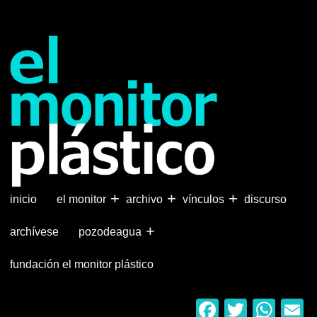
Pasar
al
contenido
principal
+
+
+
inicio
el monitor
archivo
vínculos
discurso
+
archívese
pozodeagua
fundación el monitor plástico
Faceboo
Twitter
Wha
E