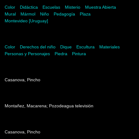
Color
Didáctica
Escuelas
Misterio
Muestra Abierta
Mural
Mármol
Niño
Pedagogía
Plaza
Montevideo [Uruguay]
Palabras del artista
Color
Derechos del niño
Dique
Escultura
Materiales
Personas y Personajes
Piedra
Pintura
Dirección
Casanova, Pincho
Producción
Montañez, Macarena; Pozodeagua televisión
Edición
Casanova, Pincho