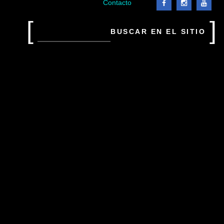
el
Contacto
sitio
Buscar
en
el
sitio