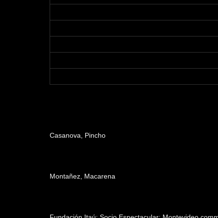
Dirección
Casanova, Pincho
Producción
Montañez, Macarena
Patrocinadores y auspiciantes
Fundación Itaú; Socio Espectacular; Montevideo.com