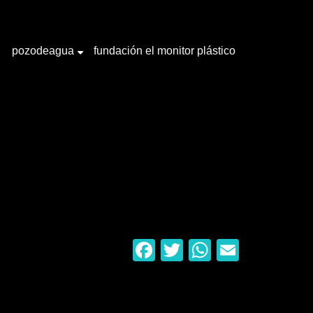
pozodeagua
fundación el monitor plástico
+
Facebook
Twitter
WhatsAp
Email