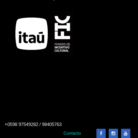
Buscar
+0598 97549282 / 98405763
en
el
Contacto