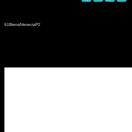
Nombre del programa
61BienalVeneciaP2
Video