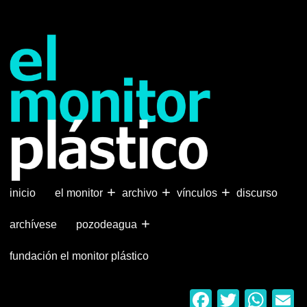
Pasar
al
contenido
principal
+
+
+
inicio
el monitor
archivo
vínculos
discurso
+
archívese
pozodeagua
fundación el monitor plástico
Faceboo
Twitter
Wha
E