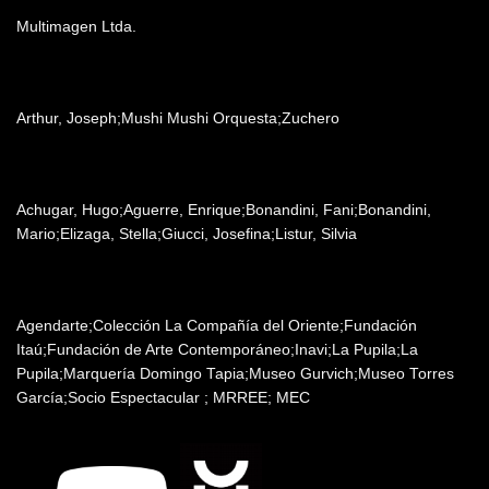
Multimagen Ltda.
Música
Arthur, Joseph;Mushi Mushi Orquesta;Zuchero
Agradecimientos
Achugar, Hugo;Aguerre, Enrique;Bonandini, Fani;Bonandini,
Mario;Elizaga, Stella;Giucci, Josefina;Listur, Silvia
Patrocinadores y auspiciantes
Agendarte;Colección La Compañía del Oriente;Fundación
Itaú;Fundación de Arte Contemporáneo;Inavi;La Pupila;La
Pupila;Marquería Domingo Tapia;Museo Gurvich;Museo Torres
García;Socio Espectacular ; MRREE; MEC