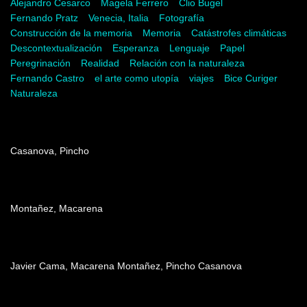
Alejandro Cesarco
Magela Ferrero
Clio Bugel
Fernando Pratz
Venecia, Italia
Fotografía
Construcción de la memoria
Memoria
Catástrofes climáticas
Descontextualización
Esperanza
Lenguaje
Papel
Peregrinación
Realidad
Relación con la naturaleza
Fernando Castro
el arte como utopía
viajes
Bice Curiger
Naturaleza
Dirección
Casanova, Pincho
Producción
Montañez, Macarena
Edición
Javier Cama, Macarena Montañez, Pincho Casanova
Post producción