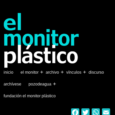
Pasar
al
contenido
principal
+
+
+
inicio
el monitor
archivo
vínculos
discurso
+
archívese
pozodeagua
fundación el monitor plástico
Faceboo
Twitter
Wha
E