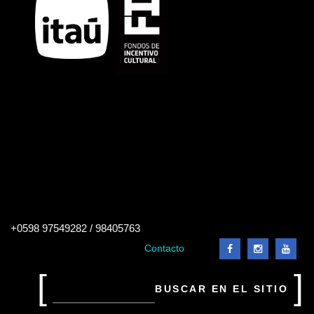
Buscar
+0598 97549282 / 98405763
en
el
Contacto
sitio
Buscar
en
el