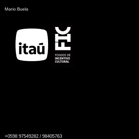
Nombre del artista
Mario Buela
Buscar
+0598 97549282 / 98405763
en