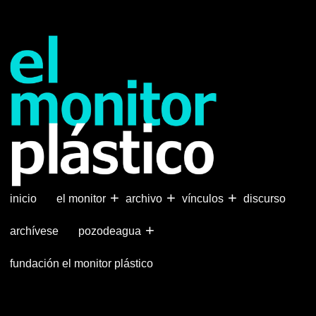
Pasar
al
contenido
principal
+
+
+
inicio
el monitor
archivo
vínculos
discurso
+
archívese
pozodeagua
fundación el monitor plástico