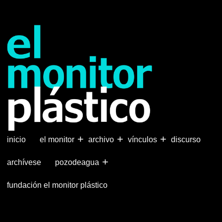
Pasar
al
contenido
principal
+
+
+
inicio
el monitor
archivo
vínculos
discurso
+
archívese
pozodeagua
fundación el monitor plástico