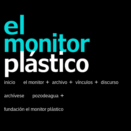
Pasar
al
contenido
principal
+
+
+
inicio
el monitor
archivo
vínculos
discurso
+
archívese
pozodeagua
fundación el monitor plástico