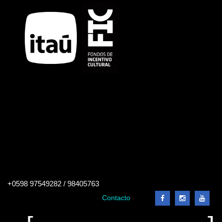
Buscar
+0598 97549282 / 98405763
en
el
Contacto
sitio
Buscar