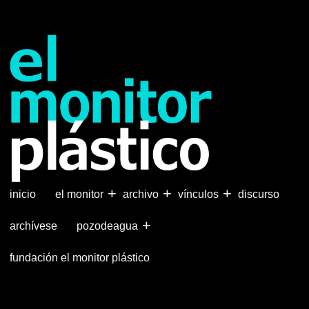
Pasar
al
contenido
principal
+
+
+
inicio
el monitor
archivo
vínculos
discurso
+
archívese
pozodeagua
fundación el monitor plástico