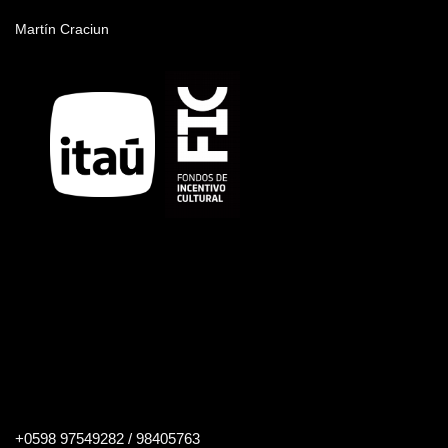
Nombre del artista
Martín Craciun
Buscar
+0598 97549282 / 98405763
en