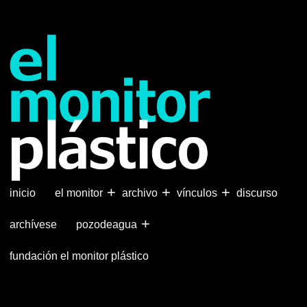
Pasar
al
contenido
principal
+
+
+
inicio
el monitor
archivo
vínculos
discurso
+
archívese
pozodeagua
fundación el monitor plástico