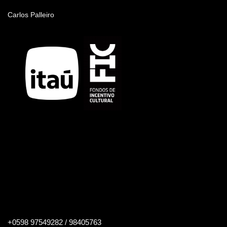
Nombre del artista
Carlos Palleiro
Buscar
+0598 97549282 / 98405763
en