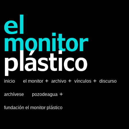
Pasar
al
contenido
principal
+
+
+
inicio
el monitor
archivo
vínculos
discurso
+
archívese
pozodeagua
fundación el monitor plástico