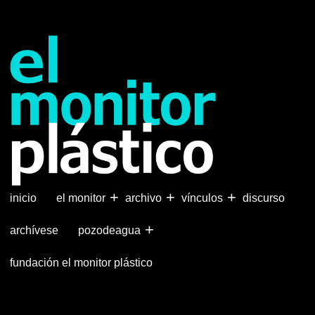
Pasar
al
contenido
principal
+
+
+
inicio
el monitor
archivo
vínculos
discurso
+
archívese
pozodeagua
fundación el monitor plástico