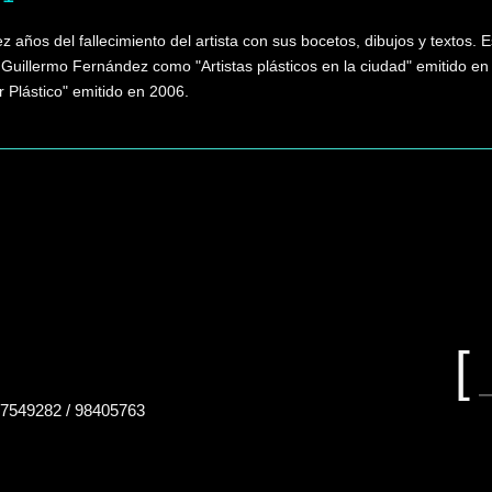
ez años del fallecimiento del artista con sus bocetos, dibujos y textos
Guillermo Fernández como "Artistas plásticos en la ciudad" emitido 
 Plástico" emitido en 2006.
Buscar
en
el
sitio
B
e
7549282 / 98405763
el
si