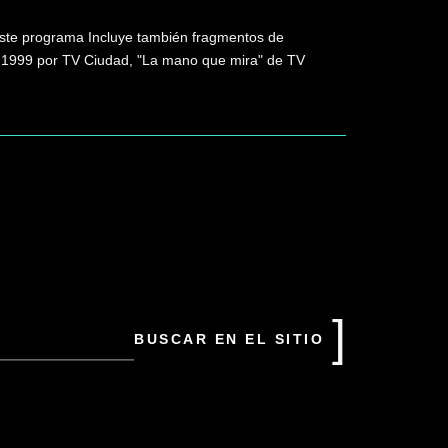
. Este programa Incluye también fragmentos de
en 1999 por TV Ciudad, "La mano que mira" de TV
uscar
n
tio