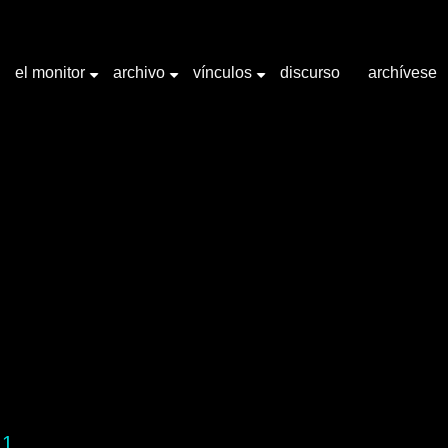
el monitor
archivo
vínculos
discurso
archívese
+
+
+
abra clave "Espínola, Francisco"
 1