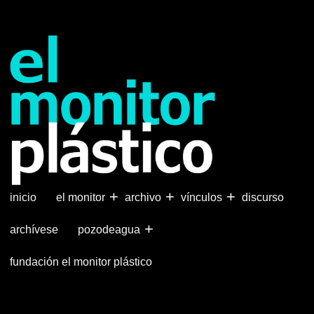
Pasar
al
contenido
principal
+
+
+
inicio
el monitor
archivo
vínculos
discurso
+
archívese
pozodeagua
fundación el monitor plástico