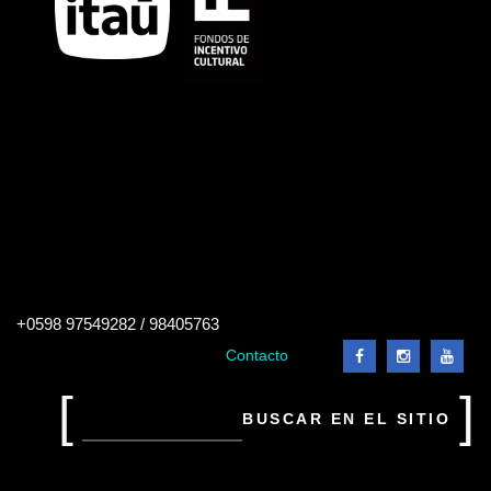
Buscar
+0598 97549282 / 98405763
en
el
Contacto
sitio
Buscar
en
el
sitio