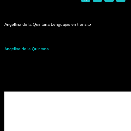
Nombre del programa
Angellina de la Quintana Lenguajes en trànsito
Artista del programa
Angelina de la Quintana
Video