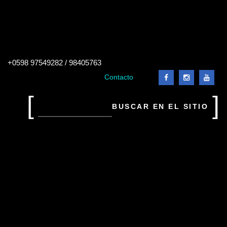
Buscar
+0598 97549282 / 98405763
en
el
Contacto
sitio
Buscar
en
el
sitio