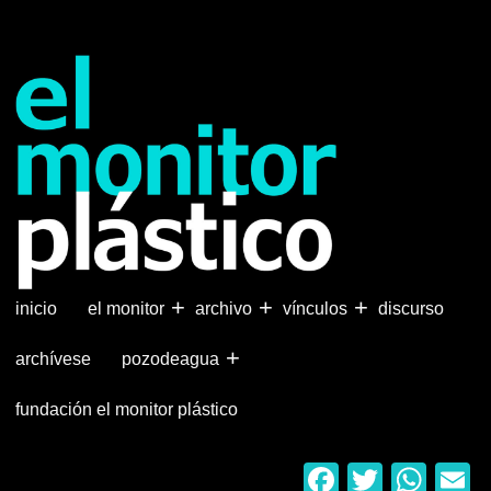
Pasar
al
contenido
principal
+
+
+
inicio
el monitor
archivo
vínculos
discurso
+
archívese
pozodeagua
fundación el monitor plástico
Faceboo
Twitter
Wha
E